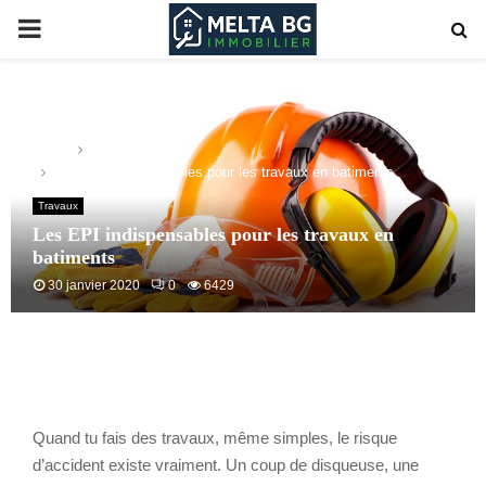
PRIMARY
MENU
Home
Travaux
Les EPI indispensables pour les travaux en batiments
Travaux
Les EPI indispensables pour les travaux en
batiments
30 janvier 2020
0
6429
Quand tu fais des travaux, même simples, le risque
d’accident existe vraiment. Un coup de disqueuse, une