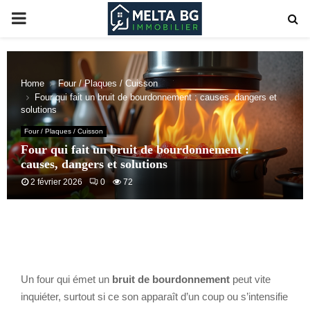
PRIMARY
MENU
Home
Four / Plaques / Cuisson
Four qui fait un bruit de bourdonnement : causes, dangers et
solutions
Four / Plaques / Cuisson
Four qui fait un bruit de bourdonnement :
causes, dangers et solutions
2 février 2026
0
72
Un four qui émet un
bruit de bourdonnement
peut vite
inquiéter, surtout si ce son apparaît d’un coup ou s’intensifie