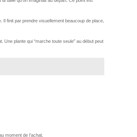
t la taille qu’on imaginait au départ. Ce point est
e. Il finit par prendre visuellement beaucoup de place,
nt. Une plante qui “marche toute seule” au début peut
e au moment de l’achat.