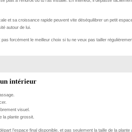
e plaît à l’endroit où tu l’as installé. En intérieur, il dépasse facilemen
ticale et sa croissance rapide peuvent vite déséquilibrer un petit espac
ité autour de lui.
pas forcément le meilleur choix si tu ne veux pas tailler régulièreme
un intérieur
passage.
cer.
mbrement visuel.
la plante grossit.
 départ l’espace final disponible, et pas seulement la taille de la plant