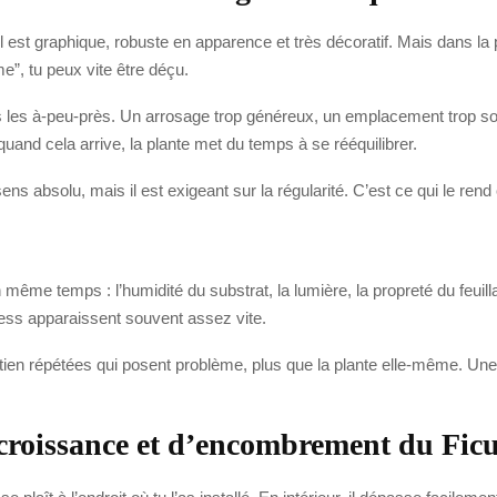
l est graphique, robuste en apparence et très décoratif. Mais dans la p
e”, tu peux vite être déçu.
pas les à-peu-près. Un arrosage trop généreux, un emplacement trop 
uand cela arrive, la plante met du temps à se rééquilibrer.
u sens absolu, mais il est exigeant sur la régularité. C’est ce qui le r
ême temps : l’humidité du substrat, la lumière, la propreté du feuillag
ess apparaissent souvent assez vite.
retien répétées qui posent problème, plus que la plante elle-même. Un
croissance et d’encombrement du Ficus