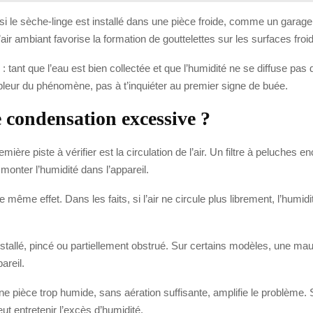
i le sèche-linge est installé dans une pièce froide, comme un garag
’air ambiant favorise la formation de gouttelettes sur les surfaces froi
tant que l’eau est bien collectée et que l’humidité ne se diffuse pas d
ampleur du phénomène, pas à t’inquiéter au premier signe de buée.
e condensation excessive ?
ière piste à vérifier est la circulation de l’air. Un filtre à peluches 
monter l’humidité dans l’appareil.
ême effet. Dans les faits, si l’air ne circule plus librement, l’humidit
nstallé, pincé ou partiellement obstrué. Sur certains modèles, une ma
areil.
Une pièce trop humide, sans aération suffisante, amplifie le problème.
ut entretenir l’excès d’humidité.