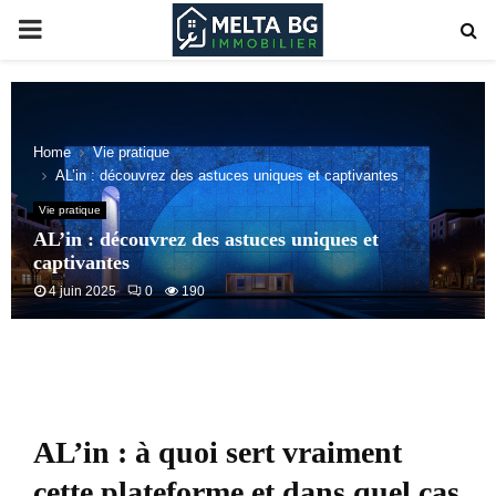
PRIMARY
MENU
Home
Vie pratique
AL’in : découvrez des astuces uniques et captivantes
Vie pratique
AL’in : découvrez des astuces uniques et
captivantes
4 juin 2025
0
190
AL’in : à quoi sert vraiment
cette plateforme et dans quel cas